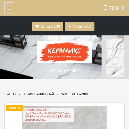
700210
Toggle Navigation
Отложить (
0
)
Сравнить (
0
)
ЗАКАЗАТЬ ЗВОНОК
ГЛАВНАЯ
КЕРАМОГРАНИТ КИТАЙ
VAN HORG CERAMICS
Новинка